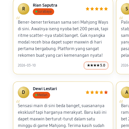
Rian Saputra
R
S
Surabaya
Bener-bener terkesan sama seri Mahjong Ways
Pal
di sini. Awalnya iseng nyoba bet 200 perak, tapi
stab
ritme scatter-nya stabil banget. Gak nyangka
sama
modal receh bisa dapet super maxwin di hari
yan
pertama bergabung. Platform yang sangat
pas
rekomen buat yang cari kemenangan nyata!
pel
2026-03-10
★★★★ 5.0
2026
Dewi Lestari
D
A
Medan
Sensasi main di sini beda banget, suasananya
Baru
eksklusif tapi harganya merakyat. Baru kali ini
ram
dapet maxwin berturut-turut dalam satu
bet
minggu di game Mahjong. Terima kasih sudah
pema