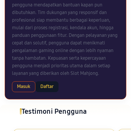
pengguna mendapatkan bantuan kapan pun
dibutuhkan. Tim dukungan yang responsif dan
profesional siap membantu berbagai keperluan,
mulai dari proses registrasi, kendala akun, hingga
panduan penggunaan fitur. Dengan pelayanan yang
cepat dan solutif, pengguna dapat menikmati
pengalaman gaming online dengan lebih nyaman
tanpa hambatan. Kepuasan serta kepercayaan
pengguna menjadi prioritas utama dalam setiap
layanan yang diberikan oleh Slot Mahjong.
Masuk
Daftar
Testimoni Pengguna