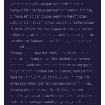
kemenangan yang sangat kompetitif. Situs ini
menawarkan pengalaman bermain yang luar biasa
di mana setiap pengguna memiliki kesempatan
untuk meraih super maxwin secara konsisten setiap
harinya. Dengan koleksi hingga ratusan permainan
online yang variatif, setiap putaran dirancang untuk
memberikan kepuasan maksimal bagi para pencari
keberuntungan.
Keunggulan utama dari ekosistem ini terletak pada
nilai taruhan yang sangat bersahabat bagi semua
kalangan. Anda bisa menikmati akses paling gacor
hanya dengan nominal bet 200 perak, atau pilihan
fleksibel lainnya mulai dari 100, 300, hingga 400
perak saja. Meski bermain dengan modal minimal,
peluang untuk memicu fitur JUDI66 maupun
kemenangan besar tetap terbuka lebar, menjadikan
platform ini sebagai wadah yang sangat efisien