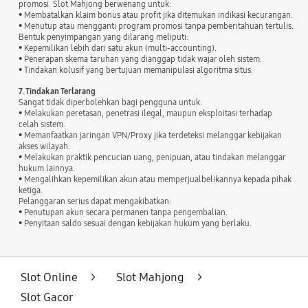
promosi. Slot Mahjong berwenang untuk:
• Membatalkan klaim bonus atau profit jika ditemukan indikasi kecurangan.
• Menutup atau mengganti program promosi tanpa pemberitahuan tertulis.
Bentuk penyimpangan yang dilarang meliputi:
• Kepemilikan lebih dari satu akun (multi-accounting).
• Penerapan skema taruhan yang dianggap tidak wajar oleh sistem.
• Tindakan kolusif yang bertujuan memanipulasi algoritma situs.
7. Tindakan Terlarang
Sangat tidak diperbolehkan bagi pengguna untuk:
• Melakukan peretasan, penetrasi ilegal, maupun eksploitasi terhadap
celah sistem.
• Memanfaatkan jaringan VPN/Proxy jika terdeteksi melanggar kebijakan
akses wilayah.
• Melakukan praktik pencucian uang, penipuan, atau tindakan melanggar
hukum lainnya.
• Mengalihkan kepemilikan akun atau memperjualbelikannya kepada pihak
ketiga.
Pelanggaran serius dapat mengakibatkan:
• Penutupan akun secara permanen tanpa pengembalian.
• Penyitaan saldo sesuai dengan kebijakan hukum yang berlaku.
Slot Online
>
Slot Mahjong
>
Slot Gacor