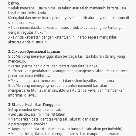
bahwa:
• Telah mencapai usia minimal 18 tahun atau telah memenuhi kriteria usia
legal di yurisdiksi Anda.
Mengakui dan menerima sepenuhnya setiap butir aturan yang tercantum di
sini tanpa paksaan.
• Tidak memanfaatkan ekosistem situs untuk aktivitas yang bertentangan
dengan regulasi hukum.
Jika Anda keberatan dengan ketentuan ini, harap segera mengakhiri
aktivitas Anda di situs ini.
2. Cakupan Operasional Layanan
Slot Mahjong menyelenggarakan berbagai fasilitas hiburan daring, yang
mencakup:
• Variasi permainan digital dan materi interaktif lainnya.
• Infrastruktur pendaftaran keanggotaan, manajemen saldo (deposit), serta
penarikan dana (withdraw).
• Penyelenggaraan skema promosi dan sistem loyalitas pengguna.
Slot Mahjong memegang hak penuh untuk memodifikasi atau
memperbarui fitur layanan sewaktu-waktu tanpa kewajiban memberikan
informasi di awal.
3. Standar Kualifikasi Pengguna
Setiap member diwajibkan untuk:
• Berusia dewasa (minimal 18 tahun).
• Memberikan data identitas yang asli, akurat, dan dapat
dipertanggungjawabkan.
• Hanya mengelola satu identitas akun tunggal (satu akun per individu).
• Menjaga integritas dalam menggunakan sistem maupun penawaran