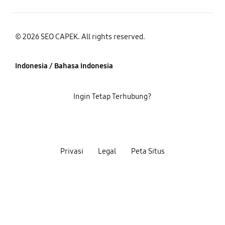
© 2026 SEO CAPEK. All rights reserved.
Indonesia / Bahasa Indonesia
Ingin Tetap Terhubung?
Privasi
Legal
Peta Situs